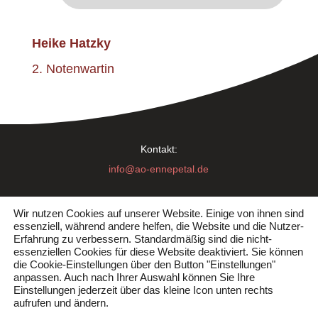
Heike Hatzky
2. Notenwartin
Kontakt:
info@ao-ennepetal.de
Haben Sie Fragen oder Anregungen?
Wir nutzen Cookies auf unserer Website. Einige von ihnen sind
essenziell, während andere helfen, die Website und die Nutzer-
Sprechen Sie uns an!
Erfahrung zu verbessern. Standardmäßig sind die nicht-
essenziellen Cookies für diese Website deaktiviert. Sie können
die Cookie-Einstellungen über den Button "Einstellungen"
©2025 Akkordeon-Orchester Ennepetal e. V.
anpassen. Auch nach Ihrer Auswahl können Sie Ihre
Einstellungen jederzeit über das kleine Icon unten rechts
aufrufen und ändern.